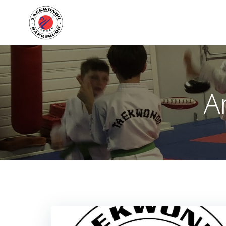
Aller
au
contenu
A