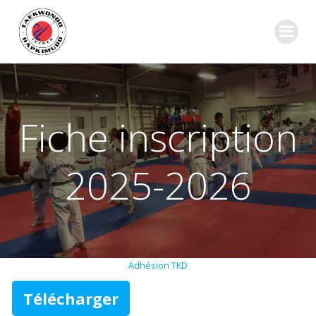
Aller
au
contenu
Fiche inscription
2025-2026
Adhésion TKD
Télécharger