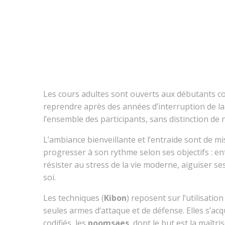
Les cours adultes sont ouverts aux débutants c
reprendre après des années d’interruption de la
l’ensemble des participants, sans distinction de 
L’ambiance bienveillante et l’entraide sont de 
progresser à son rythme selon ses objectifs : en
résister au stress de la vie moderne, aiguiser s
soi.
Les techniques (
Kibon
) reposent sur l’utilisati
seules armes d’attaque et de défense. Elles s’a
codifiés, les
poomsaes
, dont le but est la maîtri